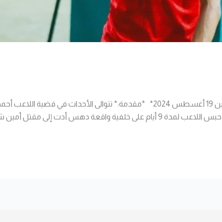
مكتب يونس للمحاماة والاستشارات القانونية* *الإثنين 19 أغسطس 2024* *مقدمة:* تت
ة يدعى أحمد السيد. *تفاصيل الواقعة:* […]