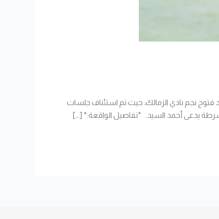
والى الأحداث في قضية اللاعب أحمد فتوح نجم نادي الزمالك، حيث تم استئناف جلسات