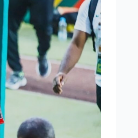
قضية
أحمد
فتوح