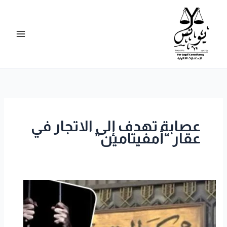
خطي
لى
لمحتوى
عصابة تهدف إلى الاتجار في
عقار “أمفيتامين”
تبرئة
الطاعنين
من
تهمة