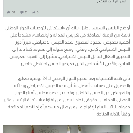
أوضح الرئيس السيسي خلال بيانه أن «استجابتي لتوصيات الحوار الوطني
نابعة من الرغبة الصادقة في تكريس العدالة والإنصاف»، مشدداً على
أهمية تخفيض الحدود القصوى لمدد الحبس الاحتياطي، مبرزاً دَور
الحبس الاحتياطي كإجراء وقائي ، ومنع تحوله إلى عقوبة. كما دعا إلى
التطبيق الفعّال لبدائل الحبس الاحتياطي، مشيراً إلى أهمية التعويض
المادي والأدبي للأشخاص الذين تعرضوا لحبس احتياطي خاطئ.
تأتي هذه الاستجابة بعد تقديم الحوار الوطني لـ 24 توصية تتعلق
بالحصول على ضمانات أفضل بشأن مدة الحبس الاحتياطي وبدائله
والتعويض عن الحبس الخاطئ. وقد عبر عضو مجلس أمناء الحوار
الوطني، المحامي الحقوقي نجاد البرعي، عن تفاؤله باستجابة الرئيس، وكرر
دعوته للنائب العام للإفراج عن من طال حبسهم أو إحالتهم للمحاكمة
وفقاً للأدلة المتاحة.